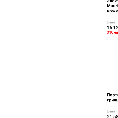
Элек
Muur
ножк
Цена
16 1
310 е
Порт
грил
Цена
21 5