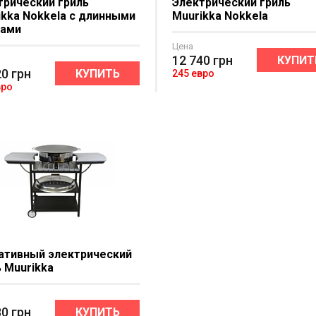
трический гриль
Электрический гриль
ikka Nokkela с длинными
Muurikka Nokkela
ами
Цена
12 740
грн
КУПИТ
20
грн
КУПИТЬ
245 евро
вро
ативный электрический
ь Muurikka
80
грн
КУПИТЬ