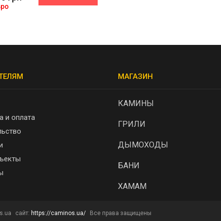
вро
ТЕЛЯМ
МАГАЗИН
КАМИНЫ
а и оплата
ГРИЛИ
льство
ДЫМОХОДЫ
и
ъекты
БАНИ
ы
ХАМАМ
s.ua
сайт:
https://caminos.ua/
Все права защищены