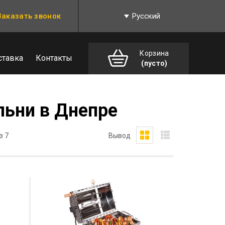
Заказать звонок
Русский
Корзина
ставка
Контакты
(пусто)
льни в Днепре
з 7
Вывод