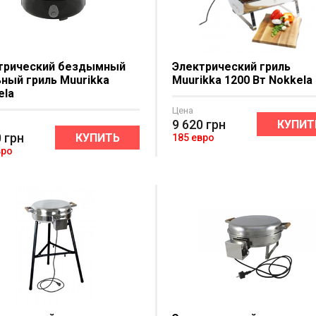
трический бездымный
Электрический гриль
ьный гриль Muurikka
Muurikka 1200 Вт Nokkela
ela
Цена
9 620
грн
КУПИТ
0
грн
КУПИТЬ
185 евро
вро