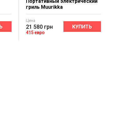
Портативный электрический
гриль Muurikka
Цена
21 580
грн
Ь
КУПИТЬ
415 евро