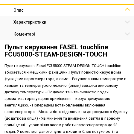
Опис
Характеристики
Коментарі
Пульт керування FASEL touchline
FCU5000-STEAM-DESIGN-TOUCH
Пульт керування Fasel FCU5000-STEAM-DESIGN-TOUCH touchline
збирається німецькими фахівцями. Пульт повністю керує всіма
функціями парогенератора, а саме: - Регулюванням температури в
хаммам та температурою лежачої (опція) завдяки виносному
датчику температури. - Подачею та інтенсивністю подачі
ароматизаторів у парне приміщення. - керує примусовою
вентиляцією. - Попереднім встановленням включення
парогенератора. - Можливість підключення до розумного будинку
(додаткова опція) - Увімкнення та вимкнення світла в парному
приміщенні. - управління часом роботи парогенератора до 23
годин. У комплект даного пульта входить блок потужності та