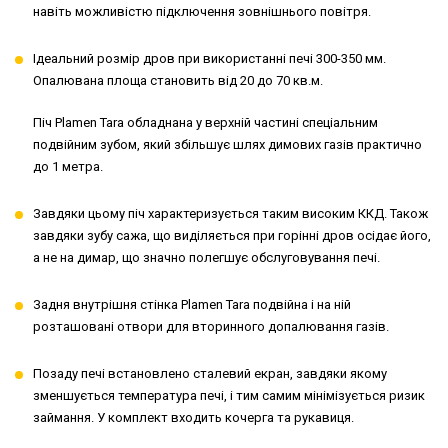
навіть можливістю підключення зовнішнього повітря.
Ідеальний розмір дров при використанні печі 300-350 мм.
Опалювана площа становить від 20 до 70 кв.м.
Піч Plamen Tara обладнана у верхній частині спеціальним
подвійним зубом, який збільшує шлях димових газів практично
до 1 метра.
Завдяки цьому піч характеризується таким високим ККД. Також
завдяки зубу сажа, що виділяється при горінні дров осідає його,
а не на димар, що значно полегшує обслуговування печі.
Задня внутрішня стінка Plamen Tara подвійна і на ній
розташовані отвори для вторинного допалювання газів.
Позаду печі встановлено сталевий екран, завдяки якому
зменшується температура печі, і тим самим мінімізується ризик
займання. У комплект входить кочерга та рукавиця.