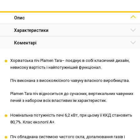
Опис
Характеристики
Коментарі
Хорватська піч Plamen Tara– поєднує в собі класичний дизайн,
невисоку вартість і найпотужніший функціонал.
Піч виконана з високоякісного чавуну власного виробництва.
Plamen Tara піч відноситься до сучасних, вертикальних чавунних
печей з набором всіх властивих їм характеристик.
Номінальна потужність печі 6,2 кВт, при цьому її ККД становить
80,7%. Клас екології А+.
Піч обладнана системою чистого скла, допалювання газів і