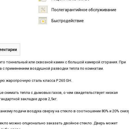
Послегарантийное обслуживание
Быстродействие
ентарии
 это тоннельный или сквозной камин с большой камерой сгорания. При
а с применением воздушной разводки тепла по комнатам.
ую жаропрочную сталь класса P 265 GH.
 снимать тепла с дымовых газов, о чем свидетельствует низкая
тандартной закладке дров 2,5кг.
анизму подачи воздуха сверху на стекло в соотношении 80% и 20% снизу
текло можно опционально заказать двойное стекло. Дверь может