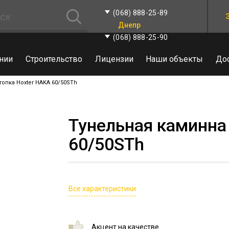
(068) 888-25-89
Днепр
(068) 888-25-90
нии
Строительство
Лицензии
Наши объекты
До
топка Hoxter HAKA 60/50STh
Тунельная каминна
60/50STh
Все характеристики
Акцент на качестве