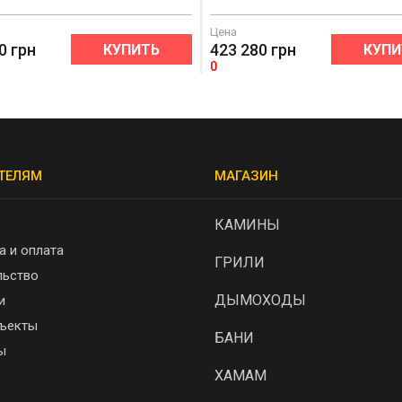
Цена
0
грн
423 280
грн
КУПИТЬ
КУПИ
0
ТЕЛЯМ
МАГАЗИН
КАМИНЫ
а и оплата
ГРИЛИ
льство
ДЫМОХОДЫ
и
ъекты
БАНИ
ы
ХАМАМ