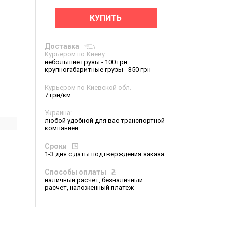
КУПИТЬ
Доставка
Курьером по Киеву
небольшие грузы - 100 грн
крупногабаритные грузы - 350 грн
Курьером по Киевской обл.
7 грн/км
Украина:
любой удобной для вас транспортной
компанией
Сроки
1-3 дня с даты подтверждения заказа
Способы оплаты
наличный расчет, безналичный
расчет, наложенный платеж