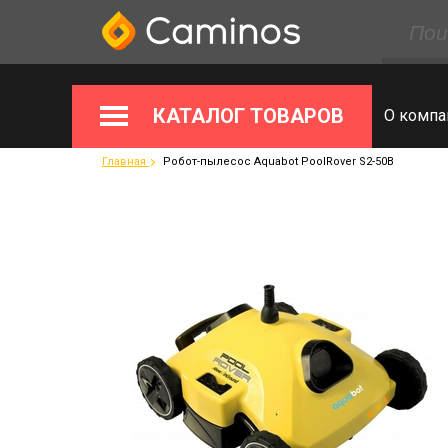
КАТАЛОГ ТОВАРОВ
О компа
Главная
Робот-пылесос Aquabot PoolRover S2-50B