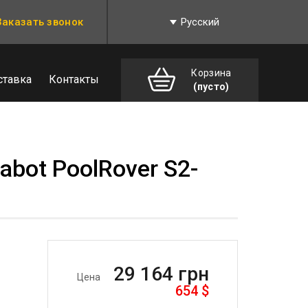
Заказать звонок
Русский
Корзина
ставка
Контакты
(пусто)
bot PoolRover S2-
29 164
грн
Цена
654
$