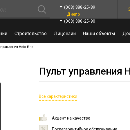
(068) 888-25-89
Днепр
(068) 888-25-90
нии
Строительство
Лицензии
Наши объекты
До
управления Helo Elite
Пульт управления He
Все характеристики
Акцент на качестве
Послегарантийное обслуживание