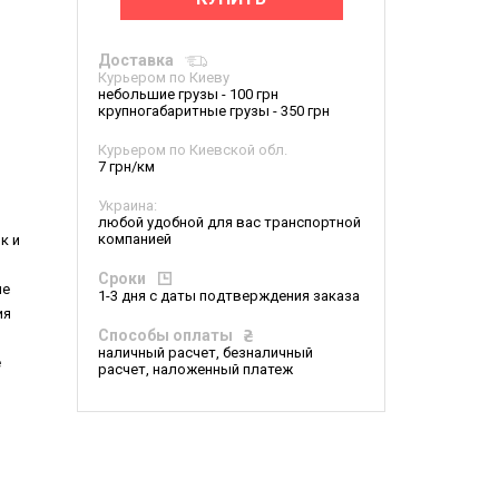
Доставка
Курьером по Киеву
небольшие грузы - 100 грн
крупногабаритные грузы - 350 грн
Курьером по Киевской обл.
7 грн/км
Украина:
любой удобной для вас транспортной
компанией
к и
Сроки
ые
1-3 дня с даты подтверждения заказа
ия
Способы оплаты
наличный расчет, безналичный
е
расчет, наложенный платеж