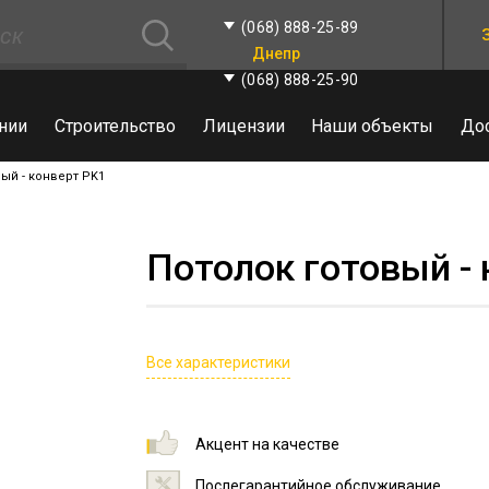
(068) 888-25-89
Днепр
(068) 888-25-90
нии
Строительство
Лицензии
Наши объекты
До
ый - конверт PK1
Потолок готовый - 
Все характеристики
Акцент на качестве
Послегарантийное обслуживание