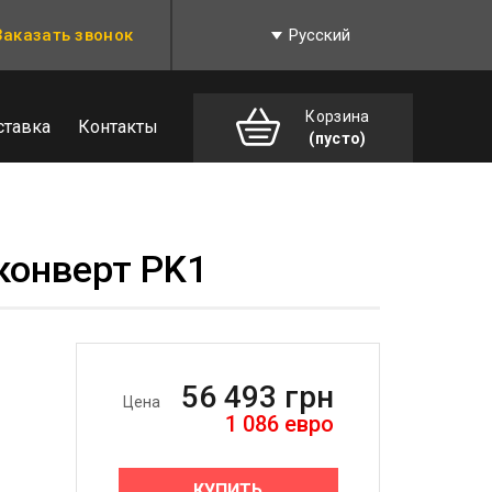
Заказать звонок
Русский
Корзина
ставка
Контакты
(пусто)
конверт PK1
56 493
грн
Цена
1 086
евро
КУПИТЬ