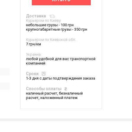
Доставка
Курьером по Киеву
небольшие грузы - 100 грн
крупногабаритные грузы - 350 грн
Курьером по Киевской обл.
7 грн/км
Украина:
любой удобной для вас транспортной
компанией
Сроки
1-3 дня с даты подтверждения заказа
Способы оплаты
наличный расчет, безналичный
расчет, наложенный платеж