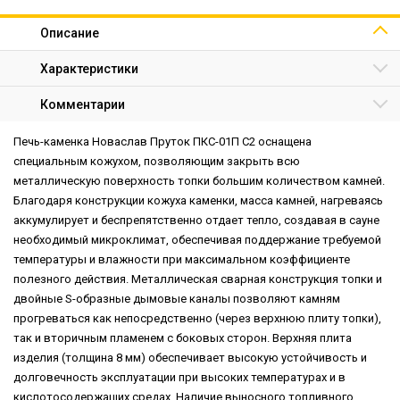
Описание
Характеристики
Комментарии
Печь-каменка Новаслав Пруток ПКС-01П С2 оснащена
специальным кожухом, позволяющим закрыть всю
металлическую поверхность топки большим количеством камней.
Благодаря конструкции кожуха каменки, масса камней, нагреваясь
аккумулирует и беспрепятственно отдает тепло, создавая в сауне
необходимый микроклимат, обеспечивая поддержание требуемой
температуры и влажности при максимальном коэффициенте
полезного действия. Металлическая сварная конструкция топки и
двойные S-образные дымовые каналы позволяют камням
прогреваться как непосредственно (через верхнюю плиту топки),
так и вторичным пламенем с боковых сторон. Верхняя плита
изделия (толщина 8 мм) обеспечивает высокую устойчивость и
долговечность эксплуатации при высоких температурах и в
кислотосодержащих средах. Наличие выносного топливного