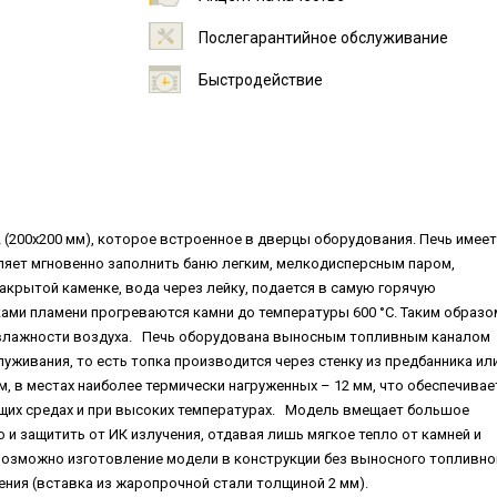
Послегарантийное обслуживание
Быстродействие
 (200х200 мм), которое встроенное в дверцы оборудования. Печь имеет
ляет мгновенно заполнить баню легким, мелкодисперсным паром,
крытой каменке, вода через лейку, подается в самую горячую
ками пламени прогреваются камни до температуры 600 °С. Таким образо
 % влажности воздуха. Печь оборудована выносным топливным каналом
луживания, то есть топка производится через стенку из предбанника или
м, в местах наиболее термически нагруженных – 12 мм, что обеспечивае
щих средах и при высоких температурах. Модель вмещает большое
 и защитить от ИК излучения, отдавая лишь мягкое тепло от камней и
 Возможно изготовление модели в конструкции без выносного топливно
ения (вставка из жаропрочной стали толщиной 2 мм).