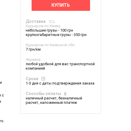
КУПИТЬ
Доставка
Курьером по Киеву
небольшие грузы - 100 грн
крупногабаритные грузы - 350 грн
Курьером по Киевской обл.
7 грн/км
Украина:
любой удобной для вас транспортной
компанией
Сроки
м
1-3 дня с даты подтверждения заказа
Способы оплаты
 с
наличный расчет, безналичный
т
расчет, наложенный платеж
го