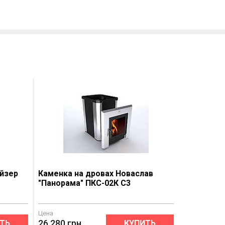
ейзер
Каменка на дровах Новаслав
"Панорама" ПКС-02К С3
Цена
26 280
грн
ТЬ
КУПИТЬ