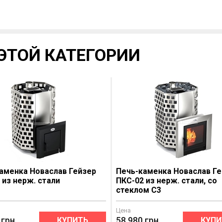
ЭТОЙ КАТЕГОРИИ
аменка Новаслав Гейзер
Печь-каменка Новаслав Г
 из нерж. стали
ПКС-02 из нерж. стали, со
стеклом С3
Цена
грн
58 980
грн
КУПИТЬ
КУПИ