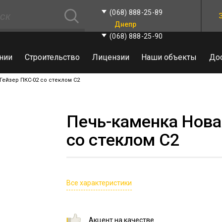
(068) 888-25-89
Днепр
(068) 888-25-90
нии
Строительство
Лицензии
Наши объекты
До
Гейзер ПКС-02 со стеклом С2
Печь-каменка Нова
со стеклом С2
Все характеристики
Акцент на качестве