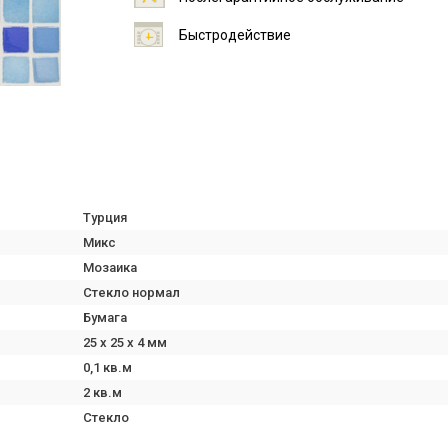
Быстродействие
Турция
Микс
Мозаика
Стекло нормал
Бумага
25 х 25 х 4 мм
0,1 кв.м
2 кв.м
Стекло