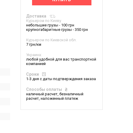
Доставка
Курьером по Киеву
небольшие грузы - 100 грн
крупногабаритные грузы - 350 грн
Курьером по Киевской обл.
7 грн/км
Украина:
любой удобной для вас транспортной
компанией
Сроки
1-3 дня с даты подтверждения заказа
Способы оплаты
наличный расчет, безналичный
расчет, наложенный платеж