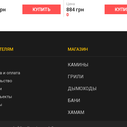
Цена
грн
884
грн
КУПИТЬ
КУПИ
0
ТЕЛЯМ
МАГАЗИН
КАМИНЫ
а и оплата
ГРИЛИ
льство
ДЫМОХОДЫ
и
ъекты
БАНИ
ы
ХАМАМ