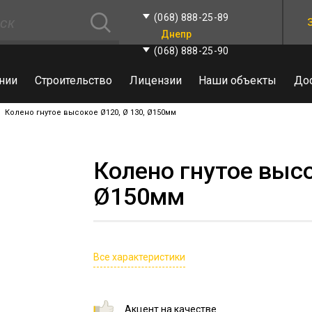
(068) 888-25-89
Днепр
(068) 888-25-90
нии
Строительство
Лицензии
Наши объекты
До
Колено гнутое высокое Ø120, Ø 130, Ø150мм
Колено гнутое высо
Ø150мм
Все характеристики
Акцент на качестве