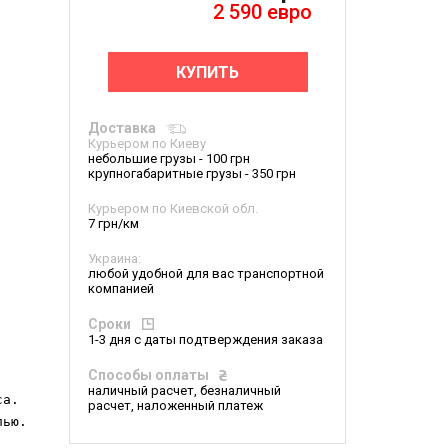
2 590
евро
КУПИТЬ
Доставка
Курьером по Киеву
небольшие грузы - 100 грн
крупногабаритные грузы - 350 грн
Курьером по Киевской обл.
7 грн/км
Украина:
любой удобной для вас транспортной
компанией
Сроки
1-3 дня с даты подтверждения заказа
Способы оплаты
, 
наличный расчет, безналичный
са. 
расчет, наложенный платеж
лью.