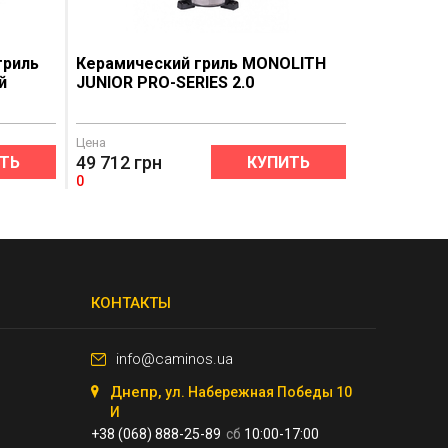
гриль
Керамический гриль MONOLITH
й
JUNIOR PRO-SERIES 2.0
Цена
49 712
грн
ТЬ
КУПИТЬ
0
КОНТАКТЫ
info@caminos.ua
Днепр,
ул. Набережная Победы 10
И
+38 (068) 888-25-89
сб
10:00-17:00