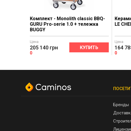
Комплект - Monolith classic BBQ-
Керами
GURU Pro-serie 1.0 + тележка
LE CHE
BUGGY
Цена
Цена
205 140
грн
164 78
КУПИТЬ
0
0
ПОСЕТИ
Бренды
Доставк
Строите
Лицензи