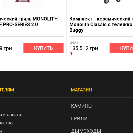
ческий гриль MONOLITH
Комплект - керамический 
F PRO-SERIES 2.0
Monolith Classic с тележко
Buggy
Цена
8
грн
135 512
грн
КУПИТЬ
КУПИ
0
ТЕЛЯМ
МАГАЗИН
КАМИНЫ
а и оплата
ГРИЛИ
льство
ДЫМОХОДЫ
и