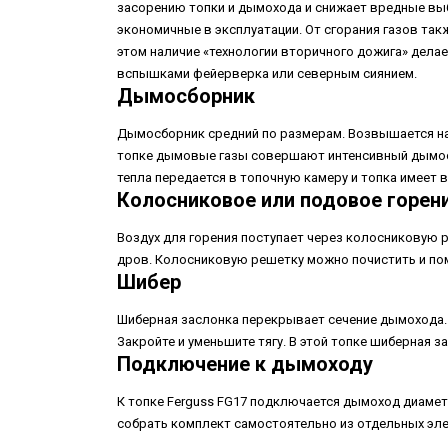
засорению топки и дымохода и снижает вредные выб
экономичные в эксплуатации. От сгорания газов так
этом наличие «технологии вторичного дожига» дела
вспышками фейерверка или северным сиянием.
Дымосборник
Дымосборник средний по размерам. Возвышается над
топке дымовые газы совершают интенсивный дымооб
тепла передается в топочную камеру и топка имеет 
Колосниковое или подовое горен
Воздух для горения поступает через колосниковую р
дров. Колосниковую решетку можно почистить и пом
Шибер
Шиберная заслонка перекрывает сечение дымохода. Та
Закройте и уменьшите тягу. В этой топке шиберная з
Подключение к дымоходу
К топке Ferguss FG17 подключается дымоход диамет
собрать комплект самостоятельно из отдельных эл