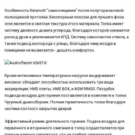
Особенность Кеramott "самоочищение" после полуторачасовой
полноценной протопки. Бесспорным плюсом для лучшего фона
огня является и светлая текстура этого материала. Топка имеет
систему двойного дожига углерода, благодаря которой снижается
расход дров и увеличивается КПД. Систему самоочистки стекла, а
также подвод кислорода с улицы, благодаря чему воздух в
помещении не выжигается - дышать комфортно.
Кроме интенсивных температурных нагрузок выдерживает
весовое: обладает способностью использовать три вида
аккумуляции: HMS плиты, HMS BOX, и ASM RINGS. Патрубок
подвода воздуха для горения поставляется в комплекте к топке.
Чугунный дымосборник. Полная герметичность топки благодаря
системе плотного закрытия дверей.
Эффективный режим длительного горения. Подача воздуха для
первичного и вторичного сжигания в топку осуществляется при
помощи единого регулятора, что не требует специальной