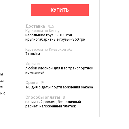
КУПИТЬ
Доставка
Курьером по Киеву
небольшие грузы - 100 грн
крупногабаритные грузы - 350 грн
Курьером по Киевской обл.
7 грн/км
Украина:
любой удобной для вас транспортной
компанией
ры
сы
Сроки
ся
1-3 дня с даты подтверждения заказа
н с
Способы оплаты
наличный расчет, безналичный
расчет, наложенный платеж