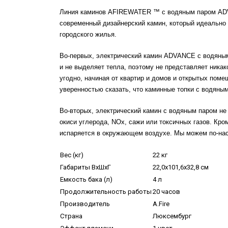
Линия каминов AFIREWATER ™ с водяным паром AD
современный дизайнерский камин, который идеально 
городского жилья.
Во-первых, электрический камин ADVANCE с водяным
и не выделяет тепла, поэтому не представляет никак
угодно, начиная от квартир и домов и открытых помещ
уверенностью сказать, что каминные топки с водя
Во-вторых, электрический камин с водяным паром не
окиси углерода, NOx, сажи или токсичных газов. Кром
испаряется в окружающем воздухе. Мы можем по-нас
Вес (кг)
22 кг
Габариты ВхШхГ
22,0х101,6х32,8 см
Емкость бака (л)
4 л
Продолжительность работы
20 часов
Производитель
A.Fire
Страна
Люксембург