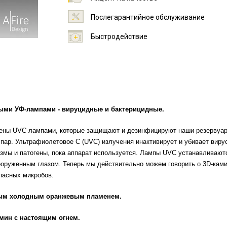
Послегарантийное обслуживание
Быстродействие
ыми УФ-лампами - вируцидные и бактерицидные.
щены UVC-лампами, которые защищают и дезинфицируют наши резервуа
 пар. Ультрафиолетовое С (UVC) излучения инактивирует и убивает виру
низмы и патогены, пока аппарат используется. Лампы UVC устанавливают
вооруженным глазом. Теперь мы действительно можем говорить о 3D-ками
пасных микробов.
ным холодным оранжевым пламенем.
мин с настоящим огнем.