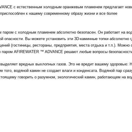
VANCE с естественным холодным оранжевым пламенем предлагает нов
приспособлен к нашему современному образу жизни и все более
 паром с холодным пламенем абсолютно безопасен. Он работает на во
ой опасности. Вы можете установить эти 3D-каминные топки абсолютно г
ений (гостиницы, рестораны, предприятия, места отдыха и т.п.). Можно 
ным паром AFIREWATER ™ ADVANCE решают любые вопросы безопасности
 выделяет вредных выхлопных газов. Это не вредит вашему здоровью: 
е того, водяной камин не создает влаги и конденсата. Водяной пар сраз
тоящему говорить о разумном, экологический камин, работающем на во