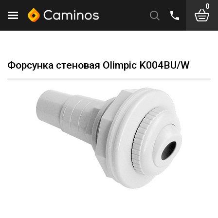
0
Форсунка стеновая Olimpiс K004BU/W