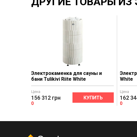
ДРУГИЕ ТОВАРЫ ИЗ 
Электрокаменка для сауны и
Электр
бани Tulikivi Riite White
White
Цена
Цена
156 312
грн
162 34
КУПИТЬ
0
0