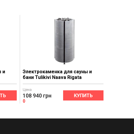
 и
Электрокаменка для сауны и
бани Tulikivi Naava Rigata
Цена
108 940
грн
ТЬ
КУПИТЬ
0