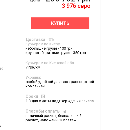
Цена
3 976
евро
КУПИТЬ
Доставка
Курьером по Киеву
небольшие грузы - 100 грн
крупногабаритные грузы - 350 грн
Курьером по Киевской обл.
7 грн/км
12
Украина:
любой удобной для вас транспортной
компанией
Сроки
1-3 дня с даты подтверждения заказа
Способы оплаты
наличный расчет, безналичный
расчет, наложенный платеж
и