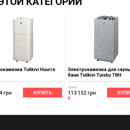
ЭТОЙ КАТЕГОРИИ
окаменка Tulikivi Huurre
Электрокаменка для сауны
бани Tulikivi Tuisku TBH
Цена
4
грн
113 152
грн
КУПИТЬ
КУПИ
0