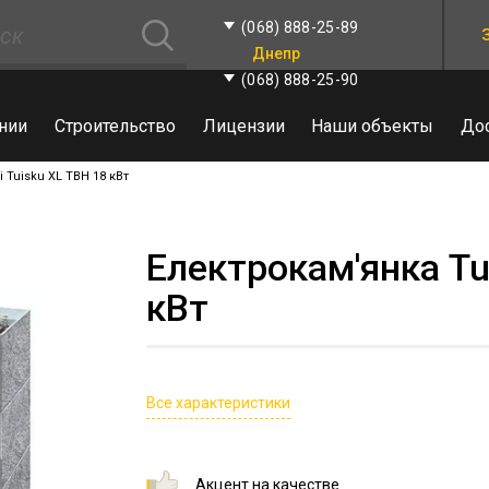
(068) 888-25-89
Днепр
(068) 888-25-90
нии
Строительство
Лицензии
Наши объекты
До
i Tuisku XL TBH 18 кВт
Електрокам'янка Tul
кВт
Все характеристики
Акцент на качестве