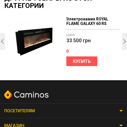
КАТЕГОРИИ
e
Электрокамин ROYAL
FLAME GALAXY 60 RS
Цена
33 500
грн
0
КУПИТЬ
ПОСЕТИТЕЛЯМ
МАГАЗИН