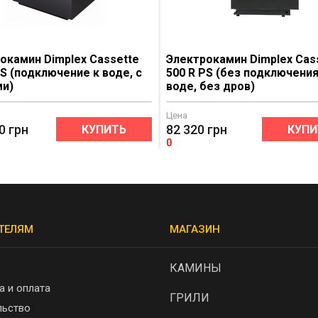
окамин Dimplex Cassette
Электрокамин Dimplex Cas
SS (подключение к воде, с
500 R PS (без подключения
ми)
воде, без дров)
Цена
0
грн
82 320
грн
КУПИТЬ
КУПИ
0
ТЕЛЯМ
МАГАЗИН
КАМИНЫ
а и оплата
ГРИЛИ
льство