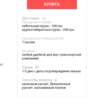
КУПИТЬ
Доставка
Курьером по Киеву
небольшие грузы - 100 грн
крупногабаритные грузы - 350 грн
Курьером по Киевской обл.
7 грн/км
Украина:
любой удобной для вас транспортной
компанией
кт
Сроки
1-3 дня с даты подтверждения заказа
Способы оплаты
наличный расчет, безналичный
расчет, наложенный платеж