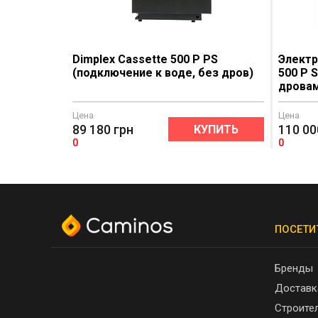
Dimplex Cassette 500 P PS
Электр
(подключение к воде, без дров)
500 P 
дрова
Цена
Цена
89 180
грн
110 00
КУПИТЬ
0
0
ПОСЕТИ
Бренды
Доставк
Строите