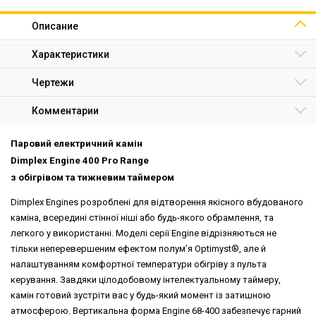
Описание
Характеристики
Чертежи
Комментарии
Паровий електричний камін
Dimplex Engine 400 Pro Range
з обігрівом та тижневим таймером
Dimplex Engines розроблені для відтворення якісного вбудованого
каміна, всередині стінної ніші або будь-якого обрамлення, та
легкого у використанні. Моделі серії Engine відрізняються не
тільки неперевершеним ефектом полум’я Optimyst®, але й
налаштуванням комфортної температури обігріву з пульта
керування. Завдяки цілодобовому інтелектуальному таймеру,
камін готовий зустріти вас у будь-який момент із затишною
атмосферою. Вертикальна форма Engine 68-400 забезпечує гарний