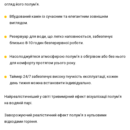
огляд його полум'я.
Вбудований камін із сучасним та елегантним зовнішнім
виглядом.
Резервуар для води, що легко наповнюється, забезпечує
близько 8-10 годин безперервної роботи.
Насолоджуйтеся атмосферою полум'я з обігрівом або без нього
для комфорту протягом усього року.
Таймер 24/7 забезпечує високу гнучкість експлуатації, кожен
день тижня можна встановити індивідуально.
Найреалістичніший у світі тривимірний ефект візуалізації полум’я
на водяній парі.
Заворожуючий реалістичний ефект полум'я з нульовими
відходами горіння.