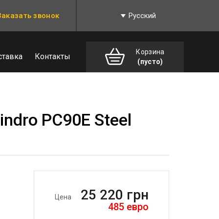
Заказать звонок
Русский
Корзина
ставка
Контакты
(пусто)
indro PC90E Steel
25 220
грн
Цена
485
евро