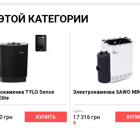
ЭТОЙ КАТЕГОРИИ
окаменка TYLO Sense
Электрокаменка SAWO MIN
lite
Цена
0
грн
17 316
грн
КУПИТЬ
КУПИ
0