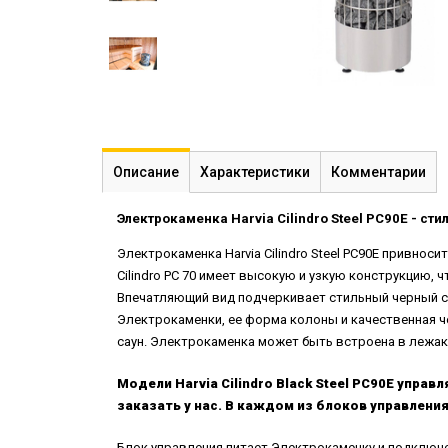
Описание
Характеристики
Комментарии
Электрокаменка Harvia Cilindro Steel PC90E - ст
Электрокаменка Harvia Cilindro Steel PC90E привно
Cilindro PC 70 имеет высокую и узкую конструкцию,
Впечатляющий вид подчеркивает стильный черный с
Электрокаменки, ее форма колоны и качественная ч
саун. Электрокаменка может быть встроена в лежак
Модели Harvia Cilindro Black Steel PC90E упр
заказать
у нас. В каждом из блоков управлени
Блок управления питает Электрокаменку и подключе