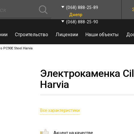
(068) 888-25-89
Днепр
(068) 888-25-90
нии
Строительство
Лицензии
Наши объекты
До
o PC90E Steel Harvia
Электрокаменка Cil
Harvia
Все характеристики
Акцент на качестве