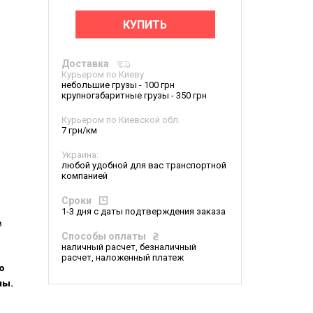
КУПИТЬ
Доставка
Курьером по Киеву
небольшие грузы - 100 грн
крупногабаритные грузы - 350 грн
Курьером по Киевской обл.
7 грн/км
Украина:
любой удобной для вас транспортной
компанией
Сроки
1-3 дня с даты подтверждения заказа
в
Способы оплаты
наличный расчет, безналичный
расчет, наложенный платеж
о
ны.