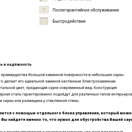
Послегарантийное обслуживание
Быстродействие
иль и надёжность
сит преимущества большой каменной поверхности в небольшие сауны.
 что делает его идеальной заменой настенным Электрокаменкам.
тальной цвет, придающий сауне современный вид. Конструкция
ерная сталь гарантированно подойдут для различных типов интерьеро
и сауны или размещена у стеклянной стены.
авляются с помощью отдельного блока управления, который можн
я Вы найдете именно то, что нужно для обустройства Вашей сау
н к панели управления с сенсорным экраном, что дает вам полный