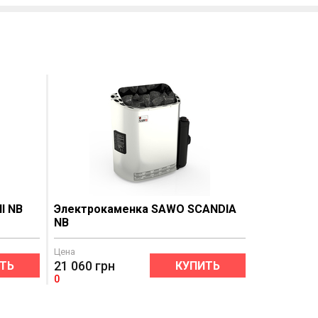
I NB
Электрокаменка SAWO SCANDIA
NB
Цена
21 060
грн
ТЬ
КУПИТЬ
0