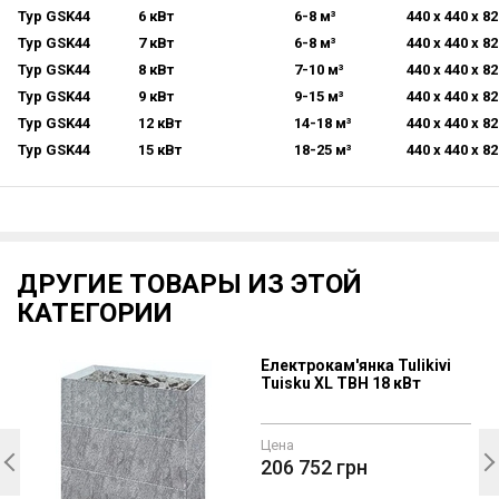
Typ GSK44
6 кВт
6-8 м³
440 x 440 x 8
Typ GSK44
7 кВт
6-8 м³
440 x 440 x 8
Typ GSK44
8 кВт
7-10 м³
440 x 440 x 8
Typ GSK44
9 кВт
9-15 м³
440 x 440 x 8
Typ GSK44
12 кВт
14-18 м³
440 x 440 x 8
Typ GSK44
15 кВт
18-25 м³
440 x 440 x 8
ДРУГИЕ ТОВАРЫ ИЗ ЭТОЙ
КАТЕГОРИИ
Електрокам'янка Tulikivi
u
Tuisku XL TBH 18 кВт
Цена
206 752
грн