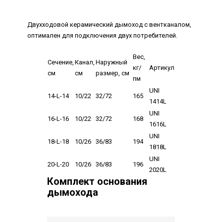
Двухходовой керамический дымоход с вентканалом,
оптимален для подключения двух потребителей.
Вес,
Сечение,
Канал,
Наружный
кг/
Артикул
см
см
размер, см
пм
UNI
14-L-14
10/22
32/72
165
1414L
UNI
16-L-16
10/22
32/72
168
1616L
UNI
18-L-18
10/26
36/83
194
1818L
UNI
20-L-20
10/26
36/83
196
2020L
Комплект основания
дымохода