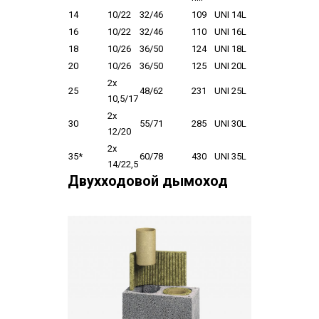
14
10/22
32/46
109
UNI 14L
16
10/22
32/46
110
UNI 16L
18
10/26
36/50
124
UNI 18L
20
10/26
36/50
125
UNI 20L
2x
25
48/62
231
UNI 25L
10,5/17
2x
30
55/71
285
UNI 30L
12/20
2x
35*
60/78
430
UNI 35L
14/22,5
Двухходовой дымоход