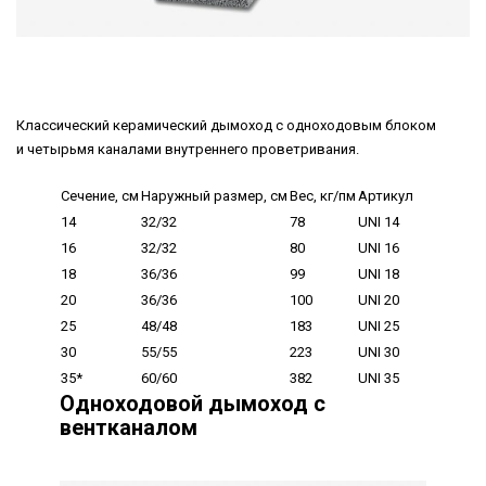
Классический керамический дымоход с одноходовым блоком
и четырьмя каналами внутреннего проветривания.
Сечение, см
Наружный размер, см
Вес, кг/пм
Артикул
14
32/32
78
UNI 14
16
32/32
80
UNI 16
18
36/36
99
UNI 18
20
36/36
100
UNI 20
25
48/48
183
UNI 25
30
55/55
223
UNI 30
35*
60/60
382
UNI 35
Одноходовой дымоход с
вентканалом