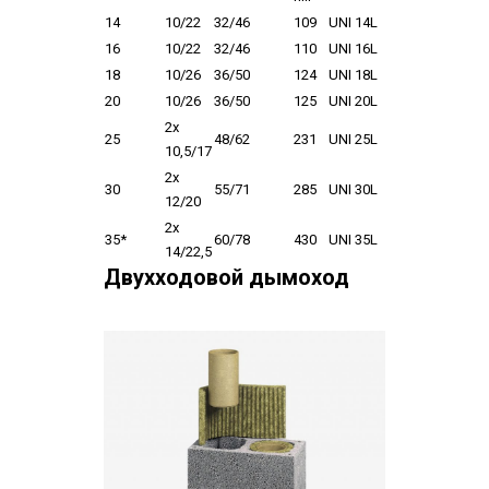
14
10/22
32/46
109
UNI 14L
16
10/22
32/46
110
UNI 16L
18
10/26
36/50
124
UNI 18L
20
10/26
36/50
125
UNI 20L
2x
25
48/62
231
UNI 25L
10,5/17
2x
30
55/71
285
UNI 30L
12/20
2x
35*
60/78
430
UNI 35L
14/22,5
Двухходовой дымоход