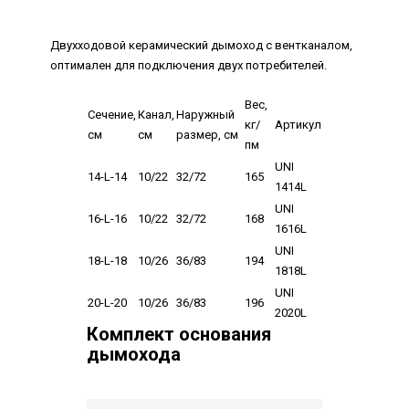
Двухходовой керамический дымоход с вентканалом,
оптимален для подключения двух потребителей.
Вес,
Сечение,
Канал,
Наружный
кг/
Артикул
см
см
размер, см
пм
UNI
14-L-14
10/22
32/72
165
1414L
UNI
16-L-16
10/22
32/72
168
1616L
UNI
18-L-18
10/26
36/83
194
1818L
UNI
20-L-20
10/26
36/83
196
2020L
Комплект основания
дымохода