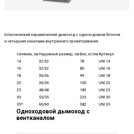
Классический керамический дымоход с одноходовым блоком
и четырьмя каналами внутреннего проветривания.
Сечение, см
Наружный размер, см
Вес, кг/пм
Артикул
14
32/32
78
UNI 14
16
32/32
80
UNI 16
18
36/36
99
UNI 18
20
36/36
100
UNI 20
25
48/48
183
UNI 25
30
55/55
223
UNI 30
35*
60/60
382
UNI 35
Одноходовой дымоход с
вентканалом