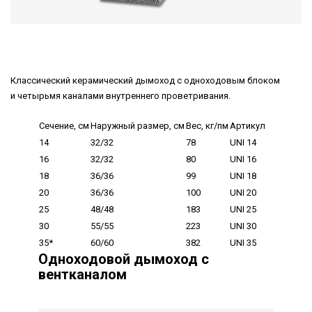
Классический керамический дымоход с одноходовым блоком
и четырьмя каналами внутреннего проветривания.
Сечение, см
Наружный размер, см
Вес, кг/пм
Артикул
14
32/32
78
UNI 14
16
32/32
80
UNI 16
18
36/36
99
UNI 18
20
36/36
100
UNI 20
25
48/48
183
UNI 25
30
55/55
223
UNI 30
35*
60/60
382
UNI 35
Одноходовой дымоход с
вентканалом