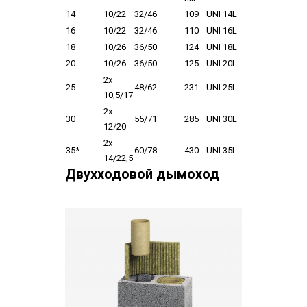
14
10/22
32/46
109
UNI 14L
16
10/22
32/46
110
UNI 16L
18
10/26
36/50
124
UNI 18L
20
10/26
36/50
125
UNI 20L
2x
25
48/62
231
UNI 25L
10,5/17
2x
30
55/71
285
UNI 30L
12/20
2x
35*
60/78
430
UNI 35L
14/22,5
Двухходовой дымоход