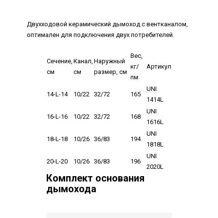
Двухходовой керамический дымоход с вентканалом,
оптимален для подключения двух потребителей.
Вес,
Сечение,
Канал,
Наружный
кг/
Артикул
см
см
размер, см
пм
UNI
14-L-14
10/22
32/72
165
1414L
UNI
16-L-16
10/22
32/72
168
1616L
UNI
18-L-18
10/26
36/83
194
1818L
UNI
20-L-20
10/26
36/83
196
2020L
Комплект основания
дымохода