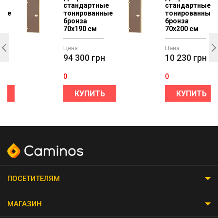
ые
стандартные
стандартные
ные
тонированные
тонированные
бронза
бронза
70х190 см
70х200 см
Цена
Цена
н
94 300
грн
10 230
грн
0
0
Ь
КУПИТЬ
КУПИТЬ
ПОСЕТИТЕЛЯМ
МАГАЗИН