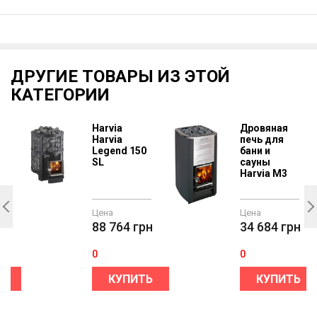
ДРУГИЕ ТОВАРЫ ИЗ ЭТОЙ
КАТЕГОРИИ
Harvia
Дровяная
Harvia
печь для
Legend 150
бани и
SL
сауны
Harvia M3
3
Цена
Цена
н
88 764
грн
34 684
грн
0
0
Ь
КУПИТЬ
КУПИТЬ