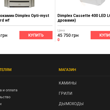
окамин Dimplex Opti-myst
Dimplex Cassette 400 LED L
rd wf
дровами)
Цена
грн
45 750
грн
КУПИТЬ
КУПИ
0
ТЕЛЯМ
МАГАЗИН
КАМИНЫ
а и оплата
ГРИЛИ
льство
ДЫМОХОДЫ
и