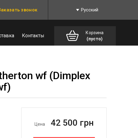
Заказать звонок
Русский
Корзина
ставка
Контакты
(пусто)
therton wf (Dimplex
wf)
42 500
грн
Цена