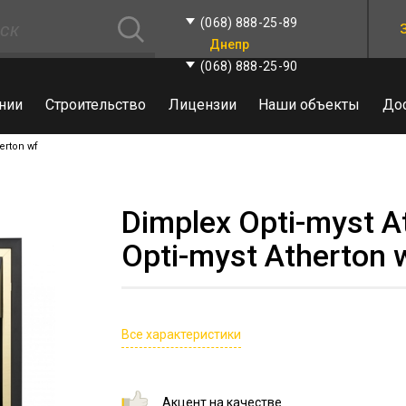
(068) 888-25-89
Днепр
(068) 888-25-90
нии
Строительство
Лицензии
Наши объекты
До
erton wf
Dimplex Opti-myst A
Opti-myst Atherton 
Все характеристики
Акцент на качестве