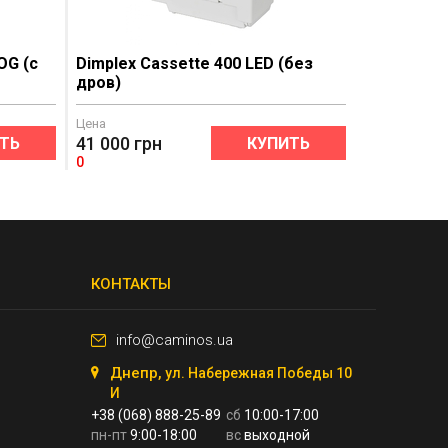
OG (с
Dimplex Cassette 400 LED (без
дров)
Цена
41 000
грн
ТЬ
КУПИТЬ
0
КОНТАКТЫ
info@caminos.ua
Днепр,
ул. Набережная Победы 10
И
+38 (068) 888-25-89
сб
10:00-17:00
пн-пт
9:00-18:00
вс
выходной