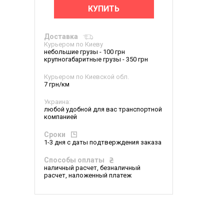
КУПИТЬ
Доставка
Курьером по Киеву
небольшие грузы - 100 грн
крупногабаритные грузы - 350 грн
Курьером по Киевской обл.
7 грн/км
Украина:
любой удобной для вас транспортной
компанией
Сроки
1-3 дня с даты подтверждения заказа
Способы оплаты
наличный расчет, безналичный
расчет, наложенный платеж