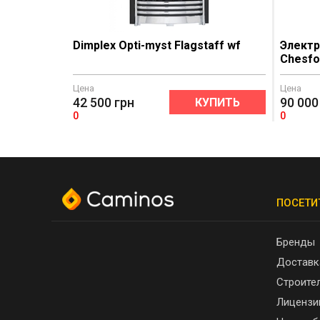
Dimplex Opti-myst Flagstaff wf
Электр
Chesfo
Цена
Цена
42 500
грн
90 000
КУПИТЬ
0
0
ПОСЕТИ
Бренды
Доставк
Строите
Лицензи