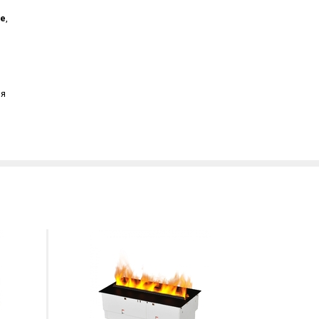
de
,
ия