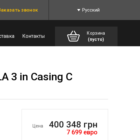
Заказать звонок
Русский
Корзина
ставка
Контакты
(пусто)
A 3 in Casing C
400 348
грн
Цена
7 699
евро