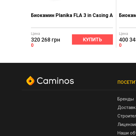
Биокамин Planika FLA 3 in Casing A
Биоками
Цена
Цена
320 268
грн
400 34
КУПИТЬ
0
0
ПОСЕТИ
Бренды
Доставк
Строите
Лицензи
Наши об