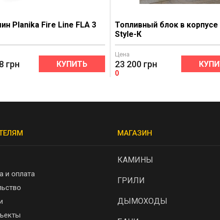
н Planika Fire Line FLA 3
Топливный блок в корпусе
Style-К
Цена
8
грн
23 200
грн
КУПИТЬ
КУПИ
0
ТЕЛЯМ
МАГАЗИН
КАМИНЫ
а и оплата
ГРИЛИ
льство
ДЫМОХОДЫ
и
ъекты