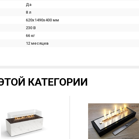
Да
8 л
620х1490х400 мм
230 В
66 кг
12 месяцев
ЭТОЙ КАТЕГОРИИ