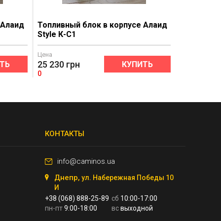
 Алаид
Топливный блок в корпусе Алаид
Style К-C1
Цена
25 230
грн
ТЬ
КУПИТЬ
0
КОНТАКТЫ
info@caminos.ua
Днепр,
ул. Набережная Победы 10
И
+38 (068) 888-25-89
сб
10:00-17:00
пн-пт
9:00-18:00
вс
выходной