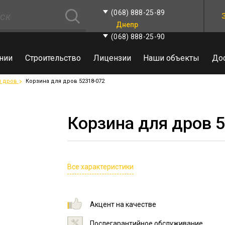
(068) 888-25-89
Днепр
(068) 888-25-90
нии
Строительство
Лицензии
Наши объекты
До
я дров
Корзина для дров 52318-072
Корзина для дров 
Все характеристики
Акцент на качестве
Послегарантийное обслуживание