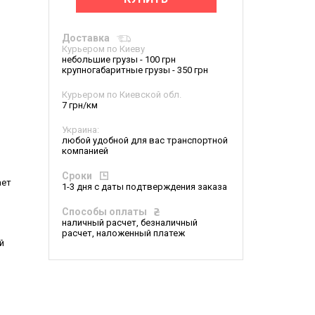
Доставка
Курьером по Киеву
небольшие грузы - 100 грн
крупногабаритные грузы - 350 грн
Курьером по Киевской обл.
7 грн/км
Украина:
любой удобной для вас транспортной
компанией
Сроки
ает
1-3 дня с даты подтверждения заказа
Способы оплаты
наличный расчет, безналичный
расчет, наложенный платеж
й