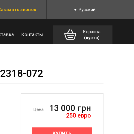
Заказать звонок
Русский
Корзина
ставка
Контакты
(пусто)
52318-072
13 000
грн
Цена
250
евро
КУПИТЬ