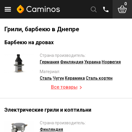
0
Грили, барбекю в Днепре
Барбекю на дровах
Страна производитель:
Германия
Финляндия
Украина
Норвегия
Материал:
Сталь
Чугун
Керамика
Сталь кортен
Все товары
Электрические грили и коптильни
Страна производитель:
Финляндия