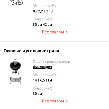
Мощность кВт:
0,9
2,2
1,2
1,1
Конфорка Ø:
30 см
42 см
Все товары
Газовые и угольные грили
Страна производитель:
Финляндия
Мощность кВт:
14,1
6,5
11,4
Конфорка Ø:
30 см
Все товары