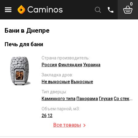
0
Бани в Днепре
Печь для бани
Страна производитель:
Россия
Финляндия
Украина
Закладка дров:
Не выносные
Выносные
Тип дверцы:
Каминного типа
Панорама
Глухая
Со стеклом
Объем парной, м3:
26
12
Все товары