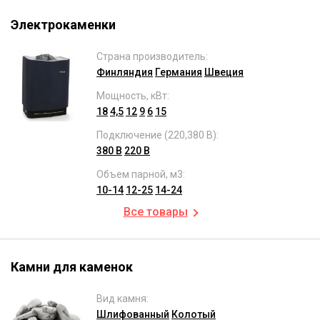
Электрокаменки
Страна производитель:
Финляндия
Германия
Швеция
Мощность, кВт:
18
4,5
12
9
6
15
Подключение (220,380 В):
380 В
220 В
Объем парной, м3:
10-14
12-25
14-24
Все товары
Камни для каменок
Вид камня:
Шлифованный
Колотый