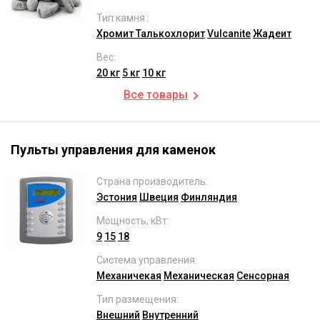
Тип камня :
Хромит
Талькохлорит
Vulcanite
Жадеит
Вес:
20 кг
5 кг
10 кг
Все товары
Пульты управления для каменок
Страна производитель:
Эстония
Швеция
Финляндия
Мощность, кВт:
9
15
18
Система управления:
Механичекая
Механическая
Сенсорная
Тип размещения:
Внешний
Внутренний