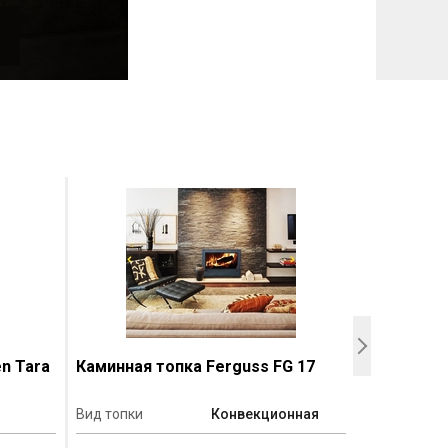
n Tara
Каминная топка Ferguss FG 17
Каминная 
Вид топки
Конвекционная
Вид топки