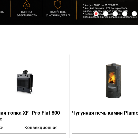
ая топка XF- Pro Flat 800
Чугунная печь камин Plame
e
ки
Конвекционная