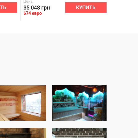
Цена
Цена
35 048
грн
33 280
гр
ТЬ
КУПИТЬ
674 евро
640 евро