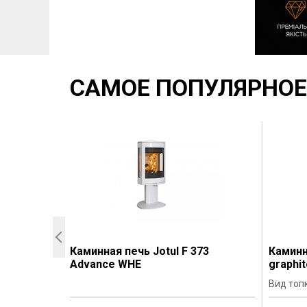
САМОЕ ПОПУЛЯРНОЕ
flamm
Каминная печь Jotul F 373
Каминн
Advance WHE
graphit
ционная
Вид топ