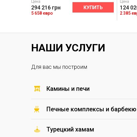
Цена
Цена
294 216
грн
124 02
УПИТЬ
КУПИТЬ
5 658 евро
2 385 е
НАШИ УСЛУГИ
Для вас мы построим
Камины и печи
Печные комплексы и барбекю
Турецкий хамам