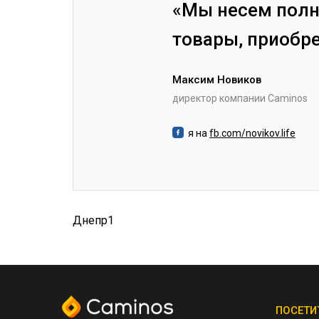
«Мы несем полн
товары, приобр
Максим Новиков
директор компании Caminos
я на
fb.com/novikov.life
Днепр1
ПОСЕТИ