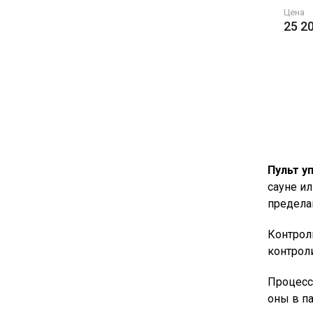
Цена
25 2
Пульт у
сауне и
предела
Контрол
контрол
Процесс
оны в па