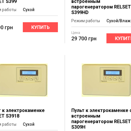
ET S399
встроенным
парогенератором RELSE
 работы
Сухой
S399HD
Режим работы
Сухой/Вла
00
грн
КУПИТЬ
Цена
29 700
грн
КУПИТ
т к электрокаменке
Пульт к электрокаменке 
ET S3918
встроенным
парогенератором RELSE
 работы
Сухой
S309H