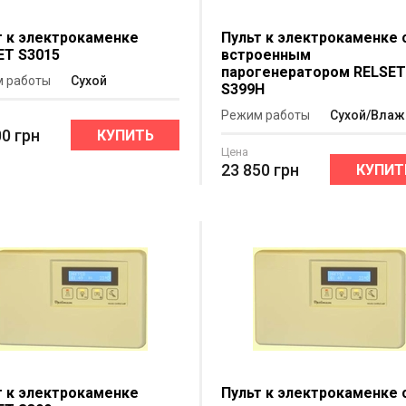
т к электрокаменке
Пульт к электрокаменке 
ET S3015
встроенным
парогенератором RELSE
 работы
Сухой
S399H
Режим работы
Сухой/Вла
00
грн
КУПИТЬ
Цена
23 850
грн
КУПИТ
т к электрокаменке
Пульт к электрокаменке 