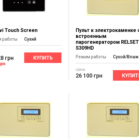
ivi Touch Screen
Пульт к электрокаменке 
встроенным
 работы
Сухий
парогенератором RELSE
S309HD
Режим работы
Сухой/Вла
28
грн
КУПИТЬ
вро
Цена
26 100
грн
КУПИТ