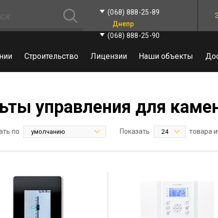
(068) 888-25-89
Днепр
(068) 888-25-90
нии
Строительство
Лицензии
Наши объекты
До
ьты управления для каме
ать по
Показать
товара и