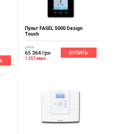
я
Пульт FASEL 5000 Design
Touch
Цена
65 364
грн
КУПИТЬ
1 257 евро
Ь