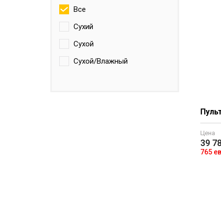
Все
Сухий
Сухой
Сухой/Влажный
Пульт
Цена
39 7
765 е