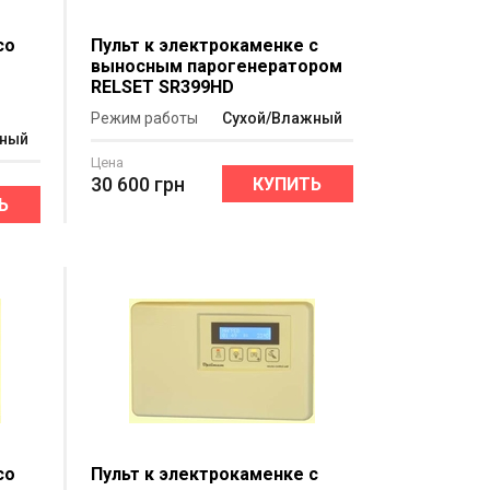
со
Пульт к электрокаменке c
выносным парогенератором
T
RELSET SR399HD
Режим работы
Сухой/Влажный
жный
Цена
30 600
грн
КУПИТЬ
Ь
со
Пульт к электрокаменке c