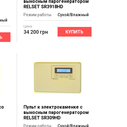
выносным парогенератором
T
RELSET SR3918HD
Режим работы
Сухой/Влажный
жный
Цена
34 200
грн
КУПИТЬ
Ь
со
Пульт к электрокаменке c
выносным парогенератором
T
RELSET SR309HD
Режим работы
Сухой/Влажный