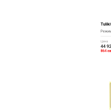
Tulik
Режим
Цена
44 9
864 е