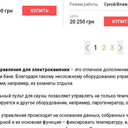
Режим работы
Сухой/Вла
00
грн
КУПИТЬ
Цена
20 250
грн
КУПИТ
1
2
3
правления для электрокаменки
– это отличное дополнени
ли бане. Благодаря такому несложному оборудованию упра
ми, например, из комнаты отдыха.
ьный пульт для сауны позволяет управлять не только тем
ируется и другое оборудование, например, парогенератор,
 управления происходит на основании данных, собранных
рной и их основная функция – фиксировать температуру, в