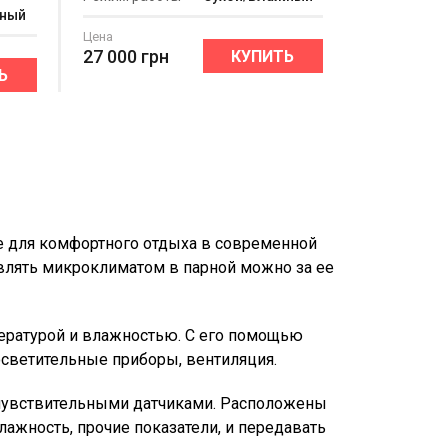
жный
Цена
27 000
грн
КУПИТЬ
Ь
е для комфортного отдыха в современной
влять микроклиматом в парной можно за ее
пературой и влажностью. С его помощью
 осветительные приборы, вентиляция.
 чувствительными датчиками. Расположены
лажность, прочие показатели, и передавать