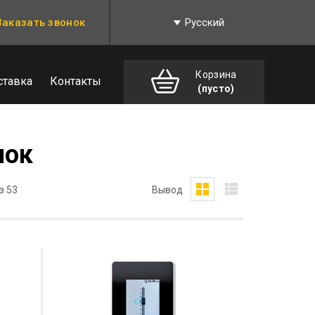
Заказать звонок
Русский
Корзина
ставка
Контакты
(пусто)
нок
з 53
Вывод