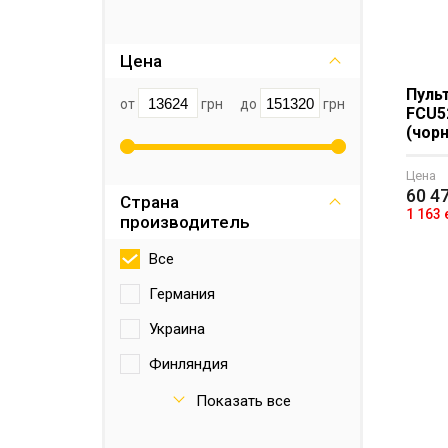
EOS
Цена
Relset
Пульт
Tulikivi
от
грн
до
грн
FCU5
Fasel
(чорн
Цена
60 4
Страна
1 163
производитель
Все
Германия
Украина
Финляндия
Эстония
Показать все