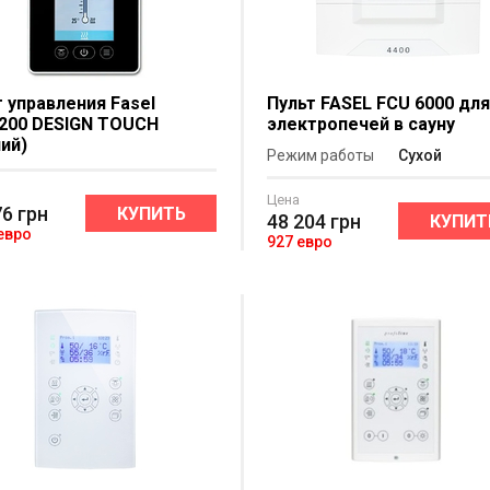
 управления Fasel
Пульт FASEL FCU 6000 дл
200 DESIGN TOUCH
электропечей в сауну
ий)
Режим работы
Сухой
Цена
76
грн
КУПИТЬ
48 204
грн
КУПИТ
 евро
927 евро