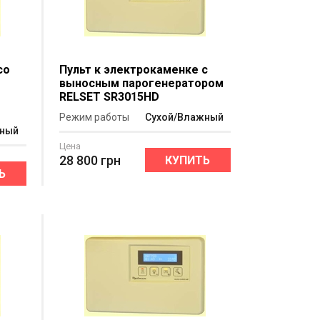
со
Пульт к электрокаменке с
выносным парогенератором
T
RELSET SR3015HD
Режим работы
Сухой/Влажный
жный
Цена
28 800
грн
КУПИТЬ
Ь