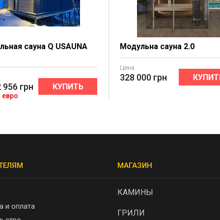
льная сауна Q USAUNA
Модульна сауна 2.0
Цена
328 000
грн
КУПИТ
2 956
грн
КУПИТЬ
3 евро
ТЕЛЯМ
МАГАЗИН
КАМИНЫ
а и оплата
ГРИЛИ