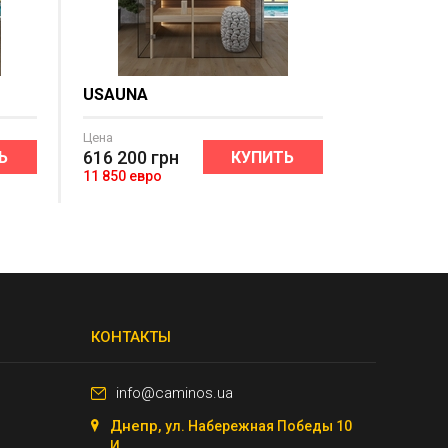
USAUNA
Цена
616 200
грн
Ь
КУПИТЬ
11 850 евро
КОНТАКТЫ
info@caminos.ua
Днепр,
ул. Набережная Победы 10
И