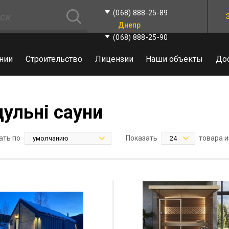
(068) 888-25-89
Днепр
(068) 888-25-90
нии
Строительство
Лицензии
Наши объекты
До
ульні сауни
ать по
Показать
товара и