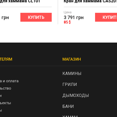
 для хаммама CL101
Кран для хаммама CAS20
Цена
1
грн
3 791
грн
КУПИТЬ
КУПИТ
85 $
ТЕЛЯМ
МАГАЗИН
КАМИНЫ
а и оплата
ГРИЛИ
льство
ДЫМОХОДЫ
и
ъекты
БАНИ
ы