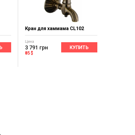
Кран для хаммама CL102
Цена
3 791
грн
Ь
КУПИТЬ
85 $