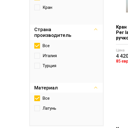
Кран
Кран 
Страна
Per l
производитель
ручко
Все
Цена
4 42
Италия
85 ев
Турция
Материал
Все
Латунь