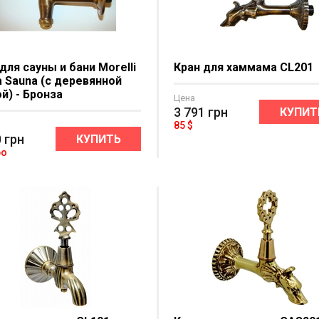
для сауны и бани Morelli
Кран для хаммама CL201
a Sauna (с деревянной
й) - Бронза
Цена
3 791
грн
КУПИТ
85 $
0
грн
КУПИТЬ
ро