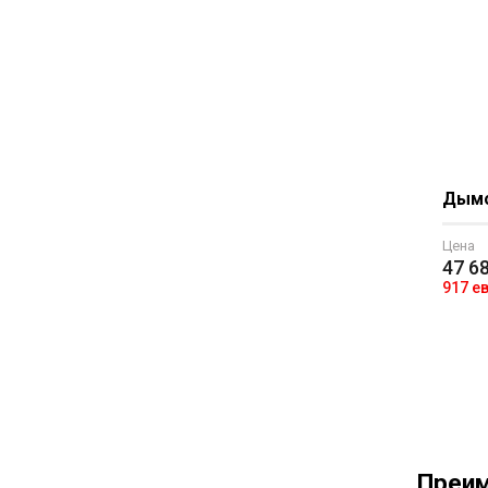
Дымох
Цена
47 6
917 е
Преим