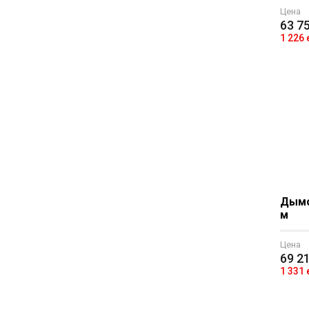
Цена
63 7
1 226
Дымо
м
Цена
69 2
1 331