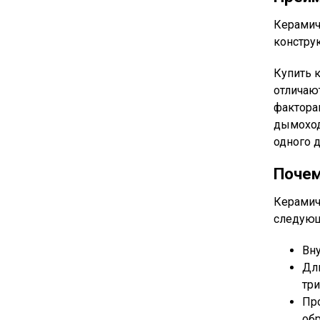
Керамич
констру
Купить 
отличаю
фактора
дымоход
одного д
Почем
Керамич
следующ
Вну
Дл
три
Про
об