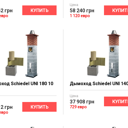
Цена
52
грн
58 240
грн
КУПИТЬ
КУПИТ
 евро
1 120 евро
ход Schiedel UNI 180 10
Дымоход Schiedel UNI 140
Цена
37 908
грн
КУПИТ
12
грн
КУПИТЬ
729 евро
 евро