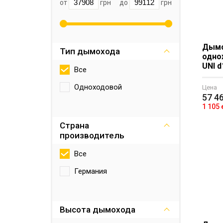
от
грн
до
грн
Дымо
Тип дымохода
одно
UNI d
Все
Одноходовой
Цена
57 4
1 105
Страна
производитель
Все
Германия
Высота дымохода