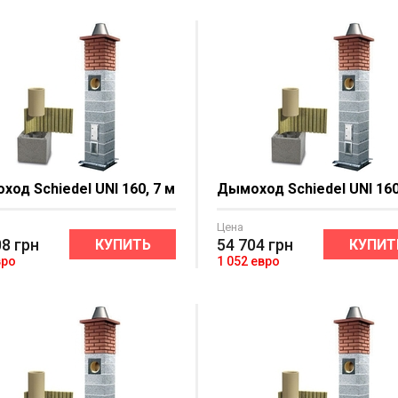
од Schiedel UNI 160, 7 м
Дымоход Schiedel UNI 160
Цена
08
грн
54 704
грн
КУПИТЬ
КУПИТ
вро
1 052 евро