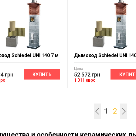
од Schiedel UNI 140 7 м
Дымоход Schiedel UNI 140
Цена
84
грн
52 572
грн
КУПИТЬ
КУПИТ
вро
1 011 евро
1
2
ущества и особенности керамических д