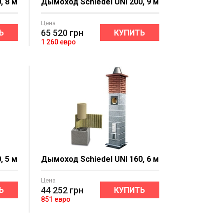
, 8 м
Дымоход Schiedel UNI 200, 9 м
Цена
65 520
грн
Ь
КУПИТЬ
1 260 евро
, 5 м
Дымоход Schiedel UNI 160, 6 м
Цена
44 252
грн
Ь
КУПИТЬ
851 евро