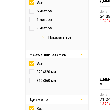
Дымох
Все
5 метров
Цена
54 0
6 метров
1 040
7 метров
8 метров
Показать все
9 метров
Наружный размер
10 метров
Все
320х320 мм
Дымох
360х360 мм
м
Цена
71 2
Диаметр
1 370
Все