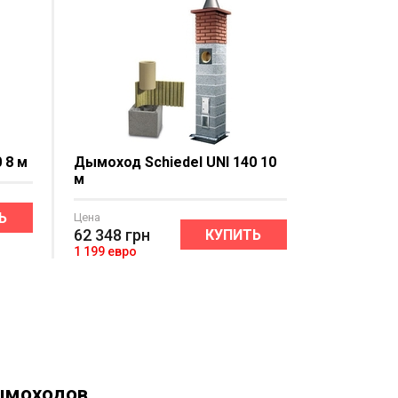
 8 м
Дымоход Schiedel UNI 140 10
м
Ь
Цена
62 348
грн
КУПИТЬ
1 199 евро
ымоходов