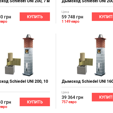
од Schiedel UNI 200, 7 м
Дымоход Schiedel UNI 200
Цена
80
грн
59 748
грн
КУПИТЬ
КУПИТ
 евро
1 149 евро
од Schiedel UNI 200, 10
Дымоход Schiedel UNI 160
Цена
39 364
грн
КУПИТ
40
грн
КУПИТЬ
757 евро
 евро