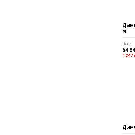
Дымох
м
Цена
64 8
1 247
Дымох