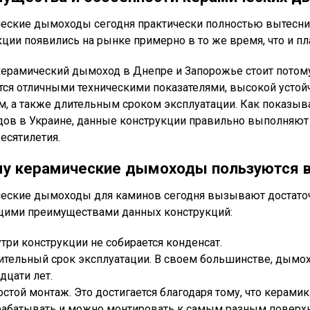
еские дымоходы сегодня практически полностью вытесни
кции появились на рынке примерно в то же время, что и п
керамический дымоход в Днепре и Запорожье стоит потому,
тся отличными техническими показателями, высокой устой
м, а также длительным сроком эксплуатации. Как показыв
ов в Украине, данные конструкции правильно выполняют
есятилетия.
у керамические дымоходы пользуются 
еские дымоходы для каминов сегодня вызывают достаточ
ими преимуществами данных конструкций:
три конструкции не собирается конденсат.
ительный срок эксплуатации. В своем большинстве, дымо
дцати лет.
стой монтаж. Это достигается благодаря тому, что керами
рабатывать и можно монтировать к самым разным поверхн