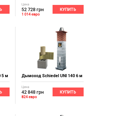
Цена
52 728
грн
Ь
КУПИТЬ
1 014 евро
 5 м
Дымоход Schiedel UNI 140 6 м
Цена
42 848
грн
Ь
КУПИТЬ
824 евро