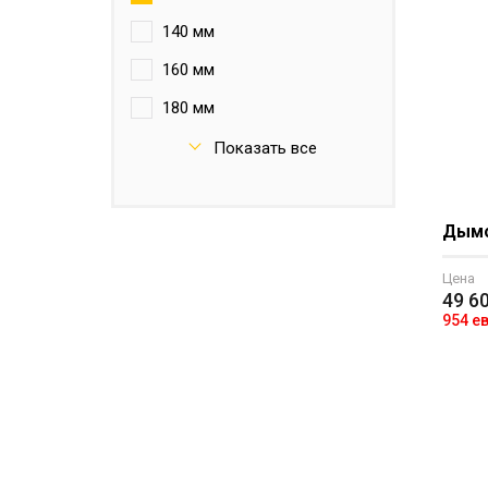
140 мм
160 мм
180 мм
200 мм
Показать все
250 мм
Дымох
Цена
49 6
954 е