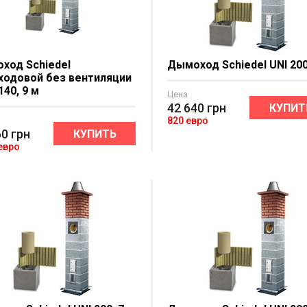
ход Schiedel
Дымоход Schiedel UNI 200
ходовой без вентиляции
140, 9 м
Цена
42 640
грн
КУПИТ
820 евро
60
грн
КУПИТЬ
 евро