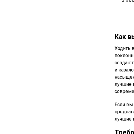
Как в
Ходить в
поклонн
создают 
и казало
насыщен
лучшие 
совреме
Если вы
предлаг
лучшие 
Требо