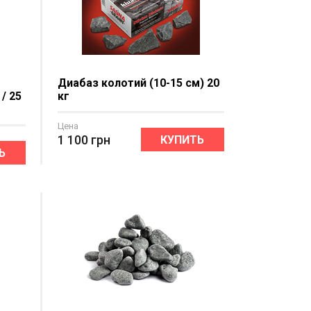
Диабаз колотий (10-15 см) 20
/ 25
кг
Цена
1 100
грн
КУПИТЬ
Ь