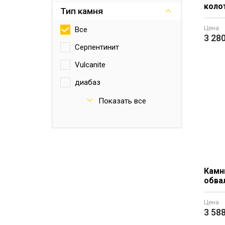
коло
Тип камня
Цена
Все
3 28
Серпентинит
Vulcanite
диабаз
Жадеит
Показать все
кварц
нефрит
Серпентинит
Хромит
Камн
обва
яшма
Цена
3 58