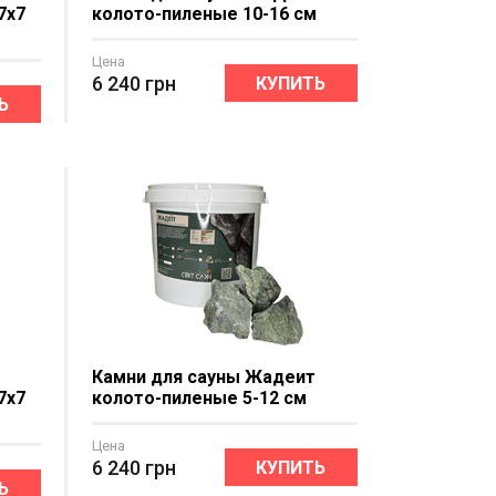
7x7
колото-пиленые 10-16 см
Цена
6 240
грн
КУПИТЬ
Ь
Камни для сауны Жадеит
7x7
колото-пиленые 5-12 см
Цена
6 240
грн
КУПИТЬ
Ь