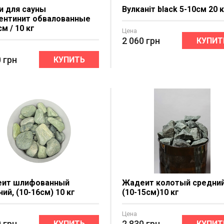
и для сауны
Вулканіт black 5-10см 20 
ентинит обвалованные
см / 10 кг
Цена
2 060
грн
КУПИТ
0
грн
КУПИТЬ
ит шлифованный
Жадеит колотый средний
ий, (10-16см) 10 кг
(10-15см)10 кг
Цена
0
грн
2 830
грн
КУПИТЬ
КУПИТ