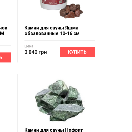
нок
Камни для сауны Яшма
UM
обвалованные 10-16 см
Цена
3 840
грн
КУПИТЬ
Ь
Камни для сауны Нефрит