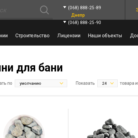
(068) 888-25-89
Днепр
(068) 888-25-90
нии
Строительство
Лицензии
Наши объекты
До
ни для бани
ать по
Показать
товара и