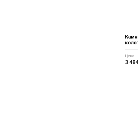
Камн
колот
Цена
3 48