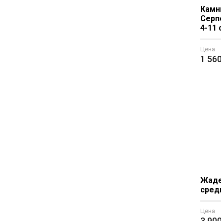
Камн
Серп
4-11 
Цена
1 56
Жаде
средн
Цена
3 90