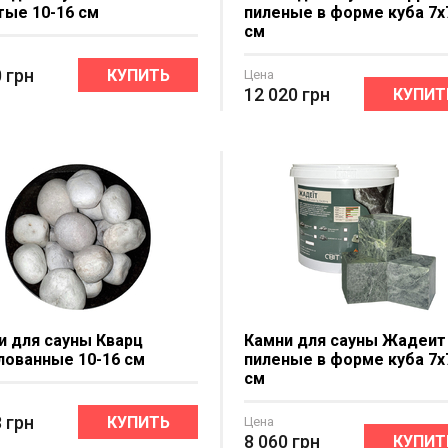
тые 10-16 см
пиленые в форме куба 7x
см
0
грн
КУПИТЬ
Цена
12 020
грн
КУПИТ
и для сауны Кварц
Камни для сауны Жадеит
лованные 10-16 см
пиленые в форме куба 7x
см
8
грн
КУПИТЬ
Цена
8 060
грн
КУПИТ