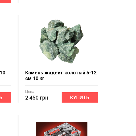
10
Камень жадеит колотый 5-12
см 10 кг
Цена
2 450
грн
Ь
КУПИТЬ