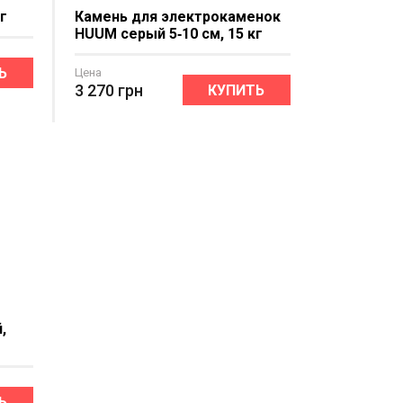
кг
Камень для электрокаменок
HUUM серый 5‐10 см, 15 кг
Ь
Цена
3 270
грн
КУПИТЬ
,
Ь