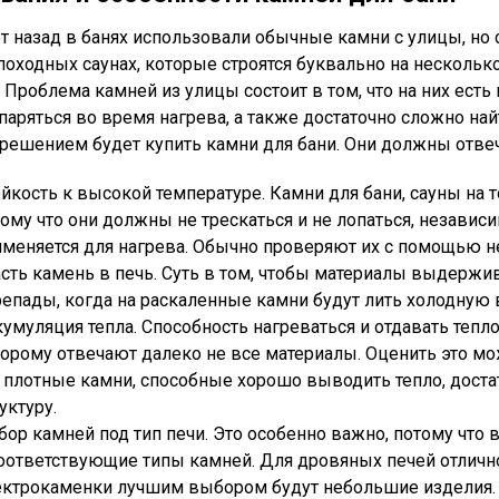
т назад в банях использовали обычные камни с улицы, но с
походных саунах, которые строятся буквально на несколь
 Проблема камней из улицы состоит в том, что на них ест
спаряться во время нагрева, а также достаточно сложно н
решением будет купить камни для бани. Они должны отве
йкость к высокой температуре. Камни для бани, сауны на 
ому что они должны не трескаться и не лопаться, независи
меняется для нагрева. Обычно проверяют их с помощью н
сть камень в печь. Суть в том, чтобы материалы выдержив
епады, когда на раскаленные камни будут лить холодную 
умуляция тепла. Способность нагреваться и отдавать тепло
орому отвечают далеко не все материалы. Оценить это м
о плотные камни, способные хорошо выводить тепло, дост
уктуру.
ор камней под тип печи. Это особенно важно, потому что 
оответствующие типы камней. Для дровяных печей отлично
ектрокаменки лучшим выбором будут небольшие изделия. 