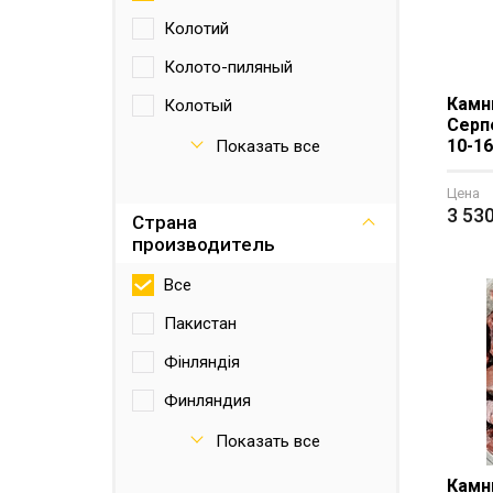
Колотий
Колото-пиляный
Камн
Колотый
Серп
Обвалований
10-16
Показать все
Обвалованный
Цена
3 53
Страна
пиляный
производитель
Шлифованный
Все
Пакистан
Фінляндія
Финляндия
Эстония
Показать все
Камн