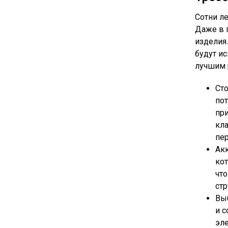
Сотни ле
Даже в 
изделия.
будут и
лучшим 
Сто
пот
при
кла
пер
Акк
кот
чт
стр
Выб
и с
эл