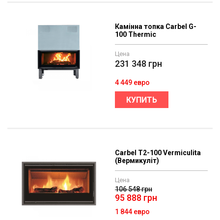
Камінна топка Carbel G-
100 Thermic
Цена
231 348
грн
4 449 евро
КУПИТЬ
Carbel T2-100 Vermiculita
(Вермикуліт)
Цена
106 548
грн
95 888
грн
1 844 евро