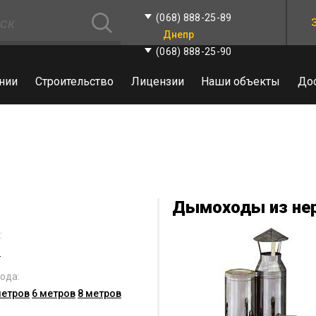
(068) 888-25-89
Днепр
(068) 888-25-90
нии
Строительство
Лицензии
Наши объекты
До
Дымоходы из не
:
й
ода:
метров
6 метров
8 метров