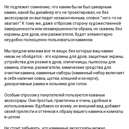
Не подлежит сомнению, что каким бы ни был шикарным
камин, какой бы дизайнер его не проектировал, но без
аксессуаров он выглядит незаконченным, словно "чего-то не
хватает".К тому же, даже отбросив сторону художественной
завершенности или незавершенности образа, но скажем, без
корзины для дров, или разжигателя, будет элементарно
неудобно полноценно пользоваться камином.
Мы предлагаем вам все те вещи, без которых ваш камин
никак не обойдется - это корзины для дров, защитные экраны,
устройства для розжига дров, спичечницы, пылесосы для
камина, спички, разжигатели, химические средства для
очистки камина, каминные наборы (каминный набор включает
в себя наличие совка, щетки, клешней и кочерги),
декоративные рамки и зольники для топок.
Особым спросом у покупателей пользуются кованые
аксессуары. Они простые, практичны и очень удобные в
использовании. Вдобавок ко всему, их внешний вид добавит
своей прелести и оттенков к образу вашего камина и комнаты
в целом.
Не стоит забывать, что каминные аксессуары можно